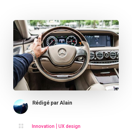
Rédigé par
Alain

Innovation
UX design
|